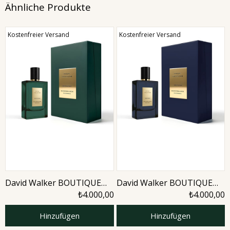
Ähnliche Produkte
Kostenfreier Versand
Kostenfreier Versand
David Walker BOUTIQUE
David Walker BOUTIQUE
SOIRE ELEGAN 50ML
MEDITERAN 50ML Parfüm
₺4.000,00
₺4.000,00
Parfüm
Hinzufügen
Hinzufügen