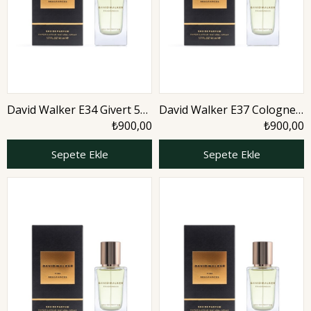
David Walker E34 Givert 50
David Walker E37 Cologne
ml Erkek Parfüm | Woody
50 ml Erkek Parfüm |
₺900,00
₺900,00
Nature
Sepete Ekle
Sepete Ekle