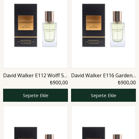
David Walker E112 Wolff 50
David Walker E116 Gardens
ml Erkek Parfüm | Citrus
50 ml Erkek Parfüm | Citrus
₺900,00
₺900,00
Sepete Ekle
Sepete Ekle