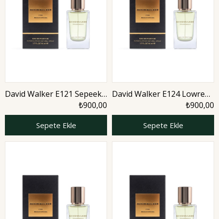
David Walker E121 Sepeek
David Walker E124 Lowrenc
50 ml Erkek Parfüm |
50 ml Erkek Parfüm | Citrus
₺900,00
₺900,00
Aromatic
Sepete Ekle
Sepete Ekle