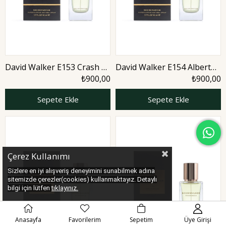
David Walker E153 Crash 50
David Walker E154 Albert
ml Erkek Parfüm | Aromatic
50 ml Erkek Parfüm |
₺900,00
₺900,00
Aromatic
Sepete Ekle
Sepete Ekle
Çerez Kullanımı
Sizlere en iyi alışveriş deneyimini sunabilmek adına
sitemizde çerezler(cookies) kullanmaktayız. Detaylı
bilgi için lütfen
tıklayınız.
Anasayfa
Favorilerim
Sepetim
Üye Girişi