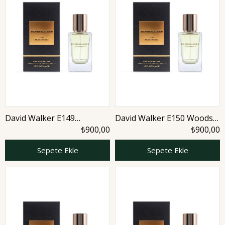
David Walker E149
David Walker E150 Woods
Hughess 50 ml Erkek
50 ml Erkek Parfüm |
₺900,00
₺900,00
Parfüm | Woody
Aromatic
Sepete Ekle
Sepete Ekle