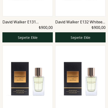
David Walker E131
David Walker E132 Whiteen
Diamond 50 ml Erkek
50 ml Erkek Parfüm |
₺900,00
₺900,00
Parfüm | Woody
Nature
Sepete Ekle
Sepete Ekle