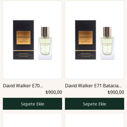
David Walker E70
David Walker E71 Batacian
Royamania 50 ml Erkek
50 ml Erkek Parfüm |
₺900,00
₺900,00
Parfüm | Nature
Woody
Sepete Ekle
Sepete Ekle