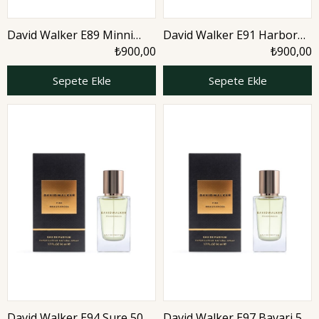
David Walker E89 Minni
David Walker E91 Harbor
Two 50 ml Erkek Parfüm |
50 ml Erkek Parfüm |
₺900,00
₺900,00
Woody
Woody
Sepete Ekle
Sepete Ekle
David Walker E94 Sure 50
David Walker E97 Bavari 50