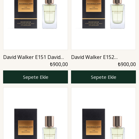
David Walker E151 David
David Walker E152
Walker 50 ml Erkek Parfüm
Loggudu 50 ml Erkek
₺900,00
₺900,00
| Woody
Parfüm | Citrus
Sepete Ekle
Sepete Ekle