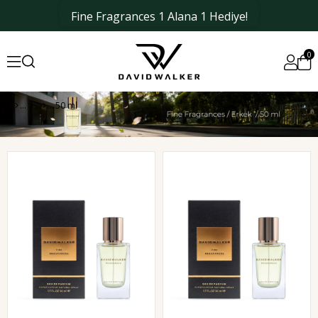
Yeni Üyelere %10 İndirim
0
50 ml