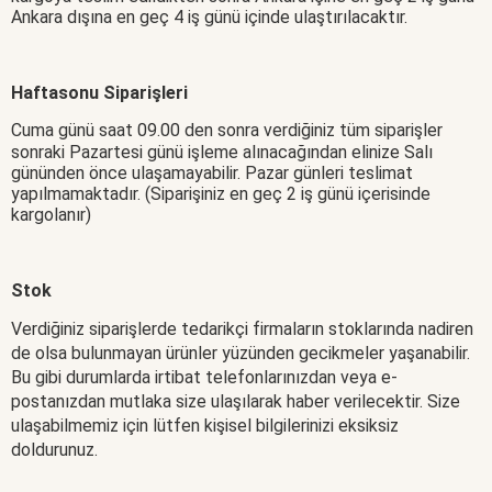
Ankara dışına en geç 4 iş günü içinde ulaştırılacaktır.
Haftasonu Siparişleri
Cuma günü saat 09.00 den sonra verdiğiniz tüm siparişler
sonraki Pazartesi günü işleme alınacağından elinize Salı
gününden önce ulaşamayabilir. Pazar günleri teslimat
yapılmamaktadır. (Siparişiniz en geç 2 iş günü içerisinde
kargolanır)
Stok
Verdiğiniz siparişlerde tedarikçi firmaların stoklarında nadiren
de olsa bulunmayan ürünler yüzünden gecikmeler yaşanabilir.
Bu gibi durumlarda irtibat telefonlarınızdan veya e-
postanızdan mutlaka size ulaşılarak haber verilecektir. Size
ulaşabilmemiz için lütfen kişisel bilgilerinizi eksiksiz
doldurunuz.