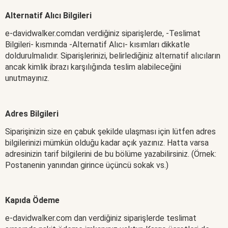
Alternatif Alıcı Bilgileri
e-davidwalker.comdan verdiğiniz siparişlerde, -Teslimat
Bilgileri- kısmında -Alternatif Alıcı- kısımları dikkatle
doldurulmalıdır. Siparişlerinizi, belirlediğiniz alternatif alıcıların
ancak kimlik ibrazı karşılığında teslim alabileceğini
unutmayınız.
Adres Bilgileri
Siparişinizin size en çabuk şekilde ulaşması için lütfen adres
bilgilerinizi mümkün olduğu kadar açık yazınız. Hatta varsa
adresinizin tarif bilgilerini de bu bölüme yazabilirsiniz. (Örnek:
Postanenin yanından girince üçüncü sokak vs.)
Kapıda Ödeme
e-davidwalker.com dan verdiğiniz siparişlerde teslimat