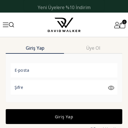
Yeni Üyelere %10 İndirim
0
Giriş Yap
Üye Ol
E-posta
Şifre
Giriş Yap