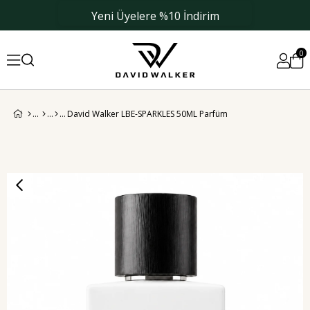
Yeni Üyelere %10 İndirim
0
David Walker LBE-SPARKLES 50ML Parfüm