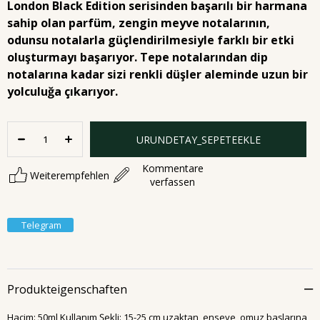
London Black Edition serisinden başarılı bir harmana
sahip olan parfüm, zengin meyve notalarının,
odunsu notalarla güçlendirilmesiyle farklı bir etki
oluşturmayı başarıyor. Tepe notalarından dip
notalarına kadar sizi renkli düşler aleminde uzun bir
yolculuğa çıkarıyor.
Kommentare
Weiterempfehlen
verfassen
Telegram
Produkteigenschaften
Hacim: 50ml Kullanım Şekli: 15-25 cm uzaktan, enseye, omuz başlarına