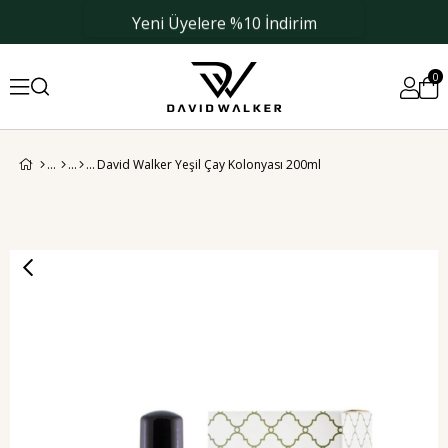
Yeni Üyelere %10 İndirim
0
David Walker Yeşil Çay Kolonyası 200ml