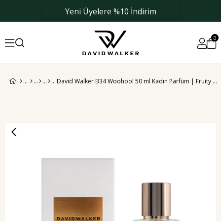
Yeni Üyelere %10 İndirim
0
David Walker B34 Woohool 50 ml Kadın Parfüm | Fruity & Floral