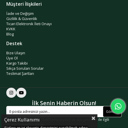
Müşteri İlişkileri
İade ve Değişim
Gizlilik & Güvenlik
Ticari Elektronik İleti Onayı
KVKK
Blog
Destek
Bize Ulaşın
Üye Ol
Kargo Takibi
Sıkça Sorulan Sorular
Teslimat Şartları
İlk Senin Haberin Olsun!
Gönder
Çerez Kullanımı
Kişiye özel indirimler, Özel kampanyalar ve son yenilikler ile ilgili
ilk sizin haberiniz olsun.
Sizlere en iyi alışveriş deneyimini sunabilmek adına