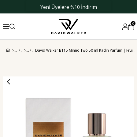
Yeni Üyelere %10 İndirim
0
David Walker B115 Minno Two 50 ml Kadın Parfüm | Fruity