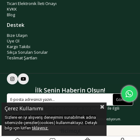
Ticari Elektronik İleti Onayı
KVKK
Blog
Destek
Bize Ulaşın
Üye Ol
Kargo Takibi
Sıkça Sorulan Sorular
Teslimat Şartları
İlk Senin Haberin Olsun!
Gönder
Çerez Kullanımı
Kişiye özel indirimler, Özel kampanyalar ve son yenilikler ile ilgili
ilk sizin haberiniz olsun.
Sizlere en iyi alışveriş deneyimini sunabilmek adına
Üyelik koşullarını
ve
kişisel verilerimin
korunmasını kabul ediyorum.
sitemizde çerezler(cookies) kullanmaktayız. Detaylı
bilgi için lütfen
tıklayınız.