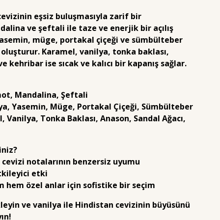
evizinin eşsiz buluşmasıyla zarif bir
ina ve şeftali ile taze ve enerjik bir açılış
asemin, müge, portakal çiçeği ve sümbülteber
p oluşturur. Karamel, vanilya, tonka baklası,
e kehribar ise sıcak ve kalıcı bir kapanış sağlar.
ot, Mandalina, Şeftali
lya, Yasemin, Müge, Portakal Çiçeği, Sümbülteber
l, Vanilya, Tonka Baklası, Anason, Sandal Ağacı,
iniz?
n cevizi notalarının benzersiz uyumu
kileyici etki
 hem özel anlar için sofistike bir seçim
leyin ve vanilya ile Hindistan cevizinin büyüsünü
ın!