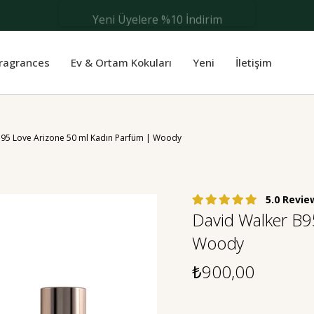
Yeni Üyelere %10 İndirim
Fragrances
Ev & Ortam Kokuları
Yeni
İletişim
B95 Love Arizone 50 ml Kadın Parfüm | Woody
5.0
David Walker B9
Woody
₺900,00