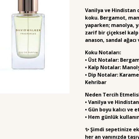
Vanilya ve Hindistan c
koku.
Bergamot, mandal
yaparken; manolya, y
zarif bir çiçeksel kal
anason, sandal ağacı v
Koku Notaları:
• Üst Notalar: Bergam
• Kalp Notalar: Mano
• Dip Notalar: Karame
Kehribar
Neden Tercih Etmelis
• Vanilya ve Hindista
• Gün boyu kalıcı ve et
• Hem günlük kullanım
✨
Şimdi sepetinize ek
her an yanınızda taşıy