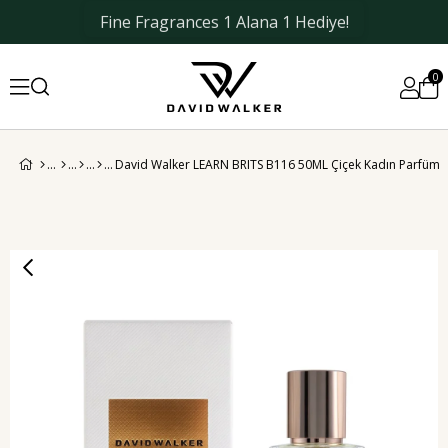
Fine Fragrances 1 Alana 1 Hediye!
1200 tl ve üzeri Kargo Bedava
0
David Walker LEARN BRITS B116 50ML Çiçek Kadın Parfüm