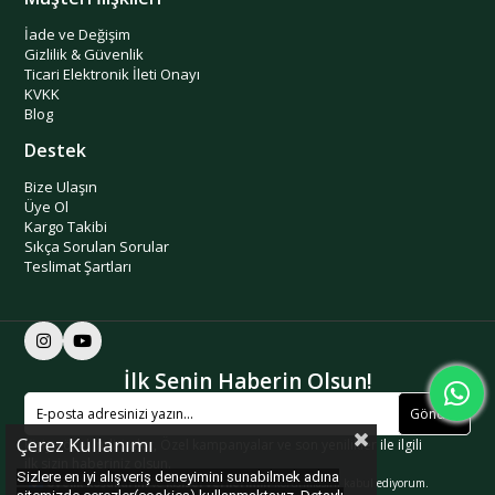
İade ve Değişim
Gizlilik & Güvenlik
Ticari Elektronik İleti Onayı
KVKK
Blog
Destek
Bize Ulaşın
Üye Ol
Kargo Takibi
Sıkça Sorulan Sorular
Teslimat Şartları
İlk Senin Haberin Olsun!
Gönder
Çerez Kullanımı
Kişiye özel indirimler, Özel kampanyalar ve son yenilikler ile ilgili
ilk sizin haberiniz olsun.
Sizlere en iyi alışveriş deneyimini sunabilmek adına
Üyelik koşullarını
ve
kişisel verilerimin
korunmasını kabul ediyorum.