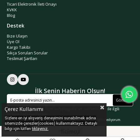
Ticari Elektronik İleti Onayı
KVKK
Blog
Destek
Bize Ulaşın
Üye Ol
Kargo Takibi
Sıkça Sorulan Sorular
Teslimat Şartları
İlk Senin Haberin Olsun!
Gönder
Çerez Kullanımı
Kişiye özel indirimler, Özel kampanyalar ve son yenilikler ile ilgili
ilk sizin haberiniz olsun.
Sizlere en iyi alışveriş deneyimini sunabilmek adına
Üyelik koşullarını
ve
kişisel verilerimin
korunmasını kabul ediyorum.
sitemizde çerezler(cookies) kullanmaktayız. Detaylı
bilgi için lütfen
tıklayınız.