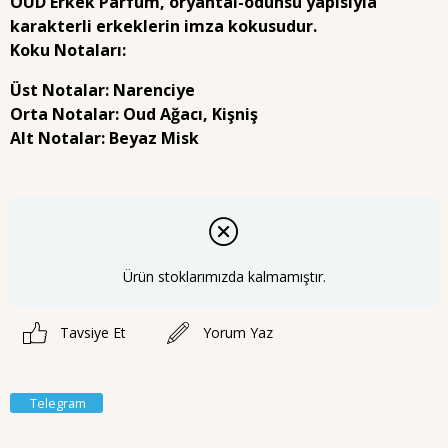
OUD Erkek Parfüm
, oryantal-odunsu yapısıyla
karakterli erkeklerin imza kokusudur.
Koku Notaları:
Üst Notalar:
Narenciye
Orta Notalar:
Oud Ağacı, Kişniş
Alt Notalar:
Beyaz Misk
Ürün stoklarımızda kalmamıştır.
Tavsiye Et
Yorum Yaz
Telegram