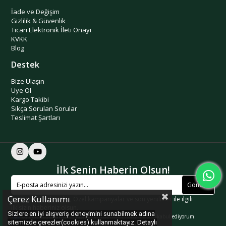
İade ve Değişim
Gizlilik & Güvenlik
Ticari Elektronik İleti Onayı
KVKK
Blog
Destek
Bize Ulaşın
Üye Ol
Kargo Takibi
Sıkça Sorulan Sorular
Teslimat Şartları
İlk Senin Haberin Olsun!
Gönder
Çerez Kullanımı
Kişiye özel indirimler, Özel kampanyalar ve son yenilikler ile ilgili
ilk sizin haberiniz olsun.
Sizlere en iyi alışveriş deneyimini sunabilmek adına
Üyelik koşullarını
ve
kişisel verilerimin
korunmasını kabul ediyorum.
sitemizde çerezler(cookies) kullanmaktayız. Detaylı