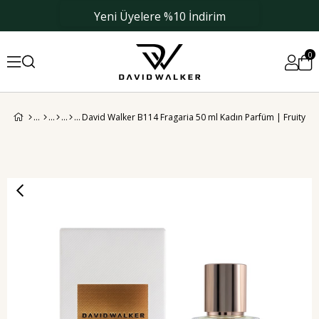
Yeni Üyelere %10 İndirim
0
David Walker B114 Fragaria 50 ml Kadın Parfüm | Fruity