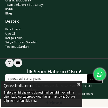
Gizlilik & Güvenlik
Ticari Elektronik İleti Onayı
KVKK
Blog
Destek
Bize Ulaşın
Üye Ol
Kargo Takibi
Sıkça Sorulan Sorular
Teslimat Şartları
İlk Senin Haberin Olsun!
Gönder
Çerez Kullanımı
Kişiye özel indirimler, Özel kampanyalar ve son yenilikler ile ilgili
ilk sizin haberiniz olsun.
Sizlere en iyi alışveriş deneyimini sunabilmek adına
Üyelik koşullarını
ve
kişisel verilerimin
korunmasını kabul ediyorum.
sitemizde çerezler(cookies) kullanmaktayız. Detaylı
bilgi için lütfen
tıklayınız.