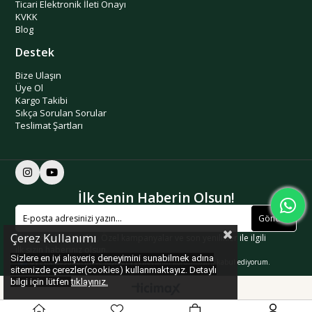
Ticari Elektronik İleti Onayı
KVKK
Blog
Destek
Bize Ulaşın
Üye Ol
Kargo Takibi
Sıkça Sorulan Sorular
Teslimat Şartları
İlk Senin Haberin Olsun!
Gönder
Çerez Kullanımı
Kişiye özel indirimler, Özel kampanyalar ve son yenilikler ile ilgili
ilk sizin haberiniz olsun.
Sizlere en iyi alışveriş deneyimini sunabilmek adına
Üyelik koşullarını
ve
kişisel verilerimin
korunmasını kabul ediyorum.
sitemizde çerezler(cookies) kullanmaktayız. Detaylı
bilgi için lütfen
tıklayınız.