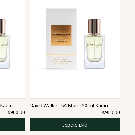
 Kadın
David Walker B4 Mucci 50 ml Kadın
Davi
Parfüm | Woody
Parf
₺900,00
₺900,00
Sepete Ekle