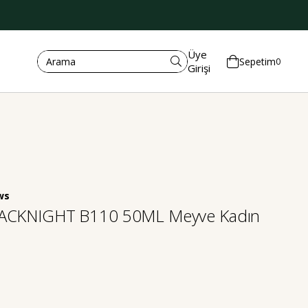
Üye
Sepetim
0
Girişi
LACKNIGHT B110 50ML Meyve Kadın