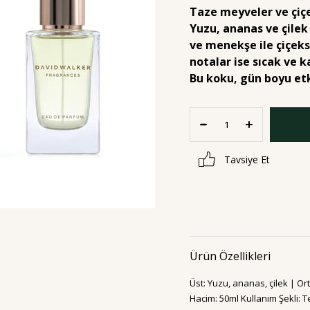
Taze meyveler ve çiçek
Yuzu, ananas ve çilek i
ve menekşe ile çiçeks
notalar ise sıcak ve ka
Bu koku, gün boyu etki
Tavsiye Et
Ürün Özellikleri
Üst: Yuzu, ananas, çilek | Or
Hacim: 50ml Kullanım Şekli: T