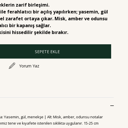
lerin zarif birleşimi.
le ferahlatıcı bir açılış yapılırken; yasemin, gül
el zarafet ortaya çıkar. Misk, amber ve odunsu
lıcı bir kapanış sağlar.
sini hissedilir şekilde bırakır.
Yorum Yaz
ta: Yasemin, gül, menekşe | Alt: Misk, amber, odunsu notalar
emiz tene ve kıyafete istenilen sıklıkta uygulanır. 15-25 cm