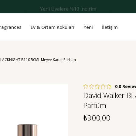
Yeni Üyelere %10 İndirim
Fragrances
Ev & Ortam Kokuları
Yeni
İletişim
BLACKNIGHT B110 50ML Meyve Kadın Parfüm
0.0
David Walker B
Parfüm
₺900,00