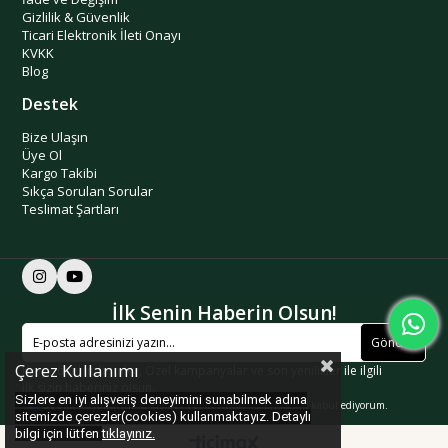
Gizlilik & Güvenlik
Ticari Elektronik İleti Onayı
KVKK
Blog
Destek
Bize Ulaşın
Üye Ol
Kargo Takibi
Sıkça Sorulan Sorular
Teslimat Şartları
İlk Senin Haberin Olsun!
Gönder
Çerez Kullanımı
Kişiye özel indirimler, Özel kampanyalar ve son yenilikler ile ilgili
ilk sizin haberiniz olsun.
Sizlere en iyi alışveriş deneyimini sunabilmek adına
Üyelik koşullarını
ve
kişisel verilerimin
korunmasını kabul ediyorum.
sitemizde çerezler(cookies) kullanmaktayız. Detaylı
bilgi için lütfen
tıklayınız.