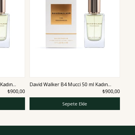
 Kadın
David Walker B4 Mucci 50 ml Kadın
Davi
Parfüm | Woody
Parf
₺900,00
₺900,00
Sepete Ekle