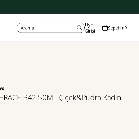
Üye
Sepetim
0
Girişi
CERACE B42 50ML Çiçek&Pudra Kadın