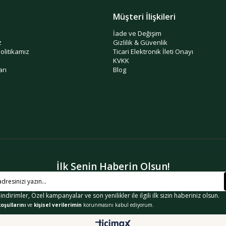
Müşteri İlişkileri
İade ve Değişim
z
Gizlilik & Güvenlik
politikamız
Ticari Elektronik İleti Onayı
KVKK
arı
Blog
İlk Senin Haberin Olsun!
 indirimler, Özel kampanyalar ve son yenilikler ile ilgili ilk sizin haberiniz olsun.
oşullarını
ve
kişisel verilerimin
korunmasını kabul ediyorum.