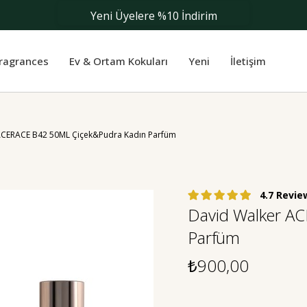
Yeni Üyelere %10 İndirim
Fragrances
Ev & Ortam Kokuları
Yeni
İletişim
ACERACE B42 50ML Çiçek&Pudra Kadın Parfüm
4.7
David Walker A
Parfüm
₺900,00