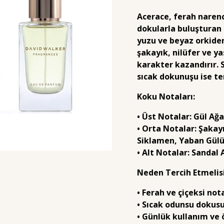
Acerace, ferah narenc
dokularla buluşturan
yuzu ve beyaz orkideni
şakayık, nilüfer ve y
karakter kazandırır. 
sıcak dokunuşu ise tend
Koku Notaları:
• Üst Notalar: Gül Ağ
• Orta Notalar: Şakayı
Siklamen, Yaban Gül
• Alt Notalar: Sandal
Neden Tercih Etmelis
• Ferah ve çiçeksi no
• Sıcak odunsu dokusuy
• Günlük kullanım ve 