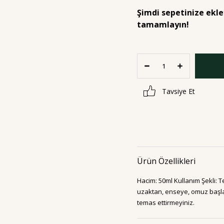
Şimdi sepetinize ekley
tamamlayın!
Tavsiye Et
Ürün Özellikleri
Hacim: 50ml Kullanım Şekli: T
uzaktan, enseye, omuz başlar
temas ettirmeyiniz.