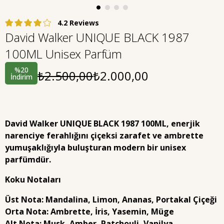
4.2
David Walker UNIQUE BLACK 1987
100ML Unisex Parfüm
%
20
₺2.500,00
₺2.000,00
İndirim
David Walker UNIQUE BLACK 1987 100ML
, enerjik
narenciye ferahlığını çiçeksi zarafet ve ambrette
yumuşaklığıyla buluşturan modern bir unisex
parfümdür.
Koku Notaları
Üst Nota:
Mandalina, Limon, Ananas, Portakal Çiçeği
Orta Nota:
Ambrette, İris, Yasemin, Müge
Alt Nota:
Musk, Amber, Patchouli, Vanilya