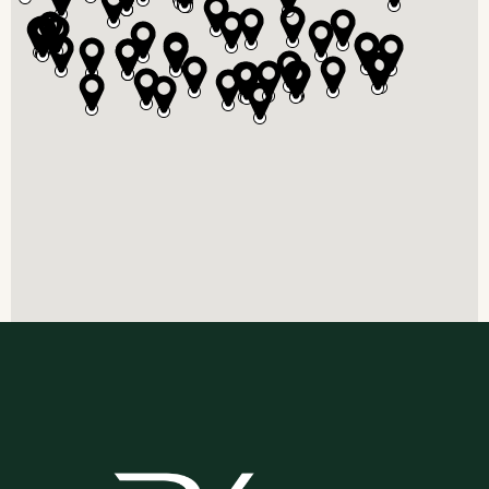
muhtarlar sit. pasajı no:127/1g Seyhan/Adana
Seyhan/Adana
+90 543 737 92 86
Haritada Gör
Adapazarı | Sakarya
Çark Cadddesi No: 57/B Adapazarı/Sakarya
Adapazarı/Sakarya
(0264) 273 5002
Haritada Gör
Amasya
Mustafa Kemal Paşa No:36 Merkez/Amasya