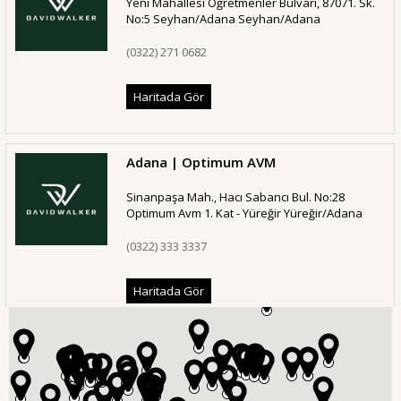
Yeni Mahallesi Öğretmenler Bulvarı, 87071. Sk.
No:5 Seyhan/Adana Seyhan/Adana
(0322) 271 0682
Haritada Gör
Adana | Optimum AVM
Sinanpaşa Mah., Hacı Sabancı Bul. No:28
Optimum Avm 1. Kat - Yüreğir Yüreğir/Adana
(0322) 333 3337
Haritada Gör
Adana | Baraj Yolu
Sümer mh. Şehit Yüzbaşı Bülent Angın blv.