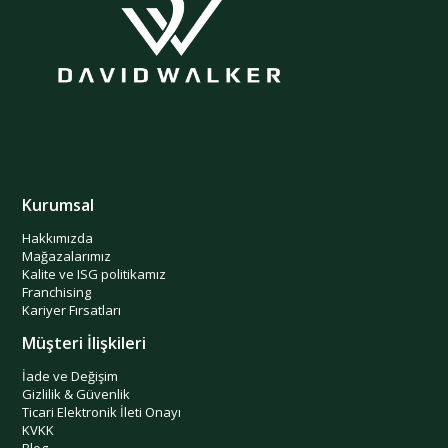
(0358) 218 5151
Haritada Gör
Ankara | Ankamall AVM
Ankamall 2. Kat Yenimahalle/Ankara
Kurumsal
Yenimahalle/Ankara
Hakkımızda
(0312) 541 1066
Mağazalarımız
Kalite ve ISG politikamız
Franchising
Haritada Gör
Kariyer Fırsatları
Müşteri İlişkileri
Ankara | Atatürk Bulvarı
İade ve Değişim
Gizlilik & Güvenlik
Atatürk Bul. Tiryaki İş Merkezi No:64/36 Kızılay /
Ticari Elektronik İleti Onayı
Çankaya Çankaya/Ankara
KVKK