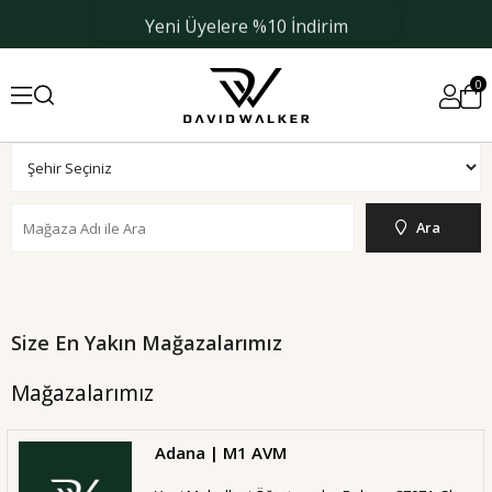
Yeni Üyelere %10 İndirim
0
Ara
Size En Yakın Mağazalarımız
Mağazalarımız
Adana | M1 AVM